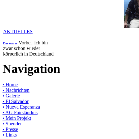
AKTUELLES
Vorbei Ich bin
Das war es
zwar schon wieder
körperlich in Deutschland
angekommen aber schicke
Navigation
euch hier noch die letzte
Nachricht aus El ...
Details...
• Home
• Nachrichten
• Galerie
• El Salvador
• Nueva Esperanza
• AG Fairständnis
• Mein Projekt
• Spenden
• Presse
• Links