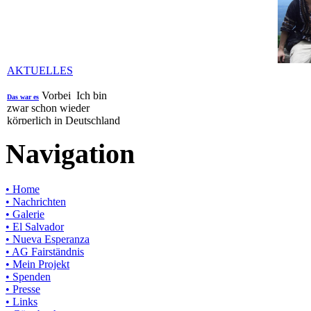
AKTUELLES
Vorbei Ich bin
Das war es
zwar schon wieder
körperlich in Deutschland
angekommen aber schicke
Navigation
euch hier noch die letzte
Nachricht aus El ...
Details...
• Home
• Nachrichten
• Galerie
• El Salvador
• Nueva Esperanza
• AG Fairständnis
• Mein Projekt
• Spenden
• Presse
• Links